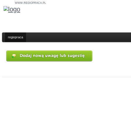
WWW.REGIOPRACA.PL
regiopraca