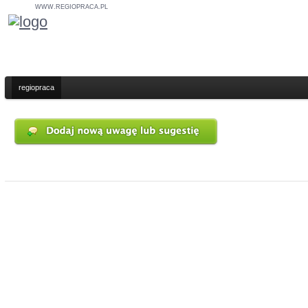
WWW.REGIOPRACA.PL
regiopraca